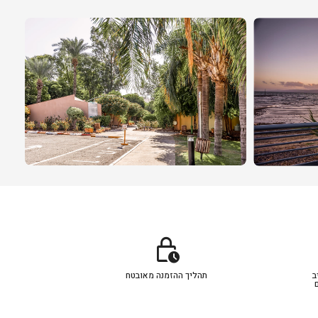
lock_clock
ב
תהליך ההזמנה מאובטח