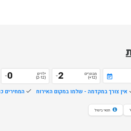
ת
0
2
מבוגרים
ילדים
event_note
(2-12)
(12+)
d
אין צורך במקדמה - שלמו במקום האירוח
done
המחירים כו
תנאי ביטול