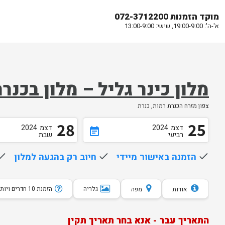
מוקד הזמנות 072-3712200
א'-ה': 19:00-9:00, שישי: 13:00-9:00
מלון כינר גליל – מלון בכנר
צפון מזרח הכנרת רמות, כנרת
28
25
דצמ
2024
דצמ
2024
event_note
רביעי
שבת
done
הזמנה באישור מיידי
done
חיוב רק בהגעה למלון
one
גלריה
הזמנת 10 חדרים ויותר
אודות
מפה
התאריך עבר - אנא בחר תאריך תקין