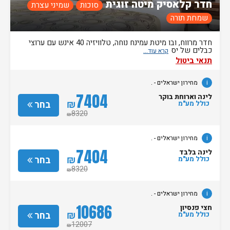
חדר קלאסיק מיטה זוגית
סוכות
שמיני עצרת
שמחת תורה
חדר מרווח, ובו מיטת עמינח נוחה, טלוויזיה 40 אינש עם ערוצי
כבלים של יס
תנאי ביטול
i
מחירון ישראלים - .
7404
לינה וארוחת בוקר
₪
בחר
כולל מע"מ
8320
₪
i
מחירון ישראלים - .
7404
לינה בלבד
₪
בחר
כולל מע"מ
8320
₪
i
מחירון ישראלים - .
10686
חצי פנסיון
₪
בחר
כולל מע"מ
12007
₪