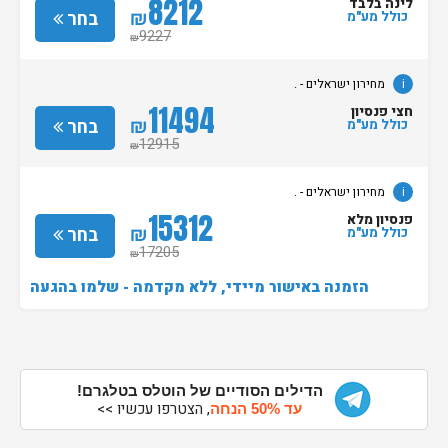
8212
לינה בלבד
₪
בחר
כולל מע"מ
9227
₪
i
מחירון ישראלים - .
11494
חצי פנסיון
₪
בחר
כולל מע"מ
12915
₪
i
מחירון ישראלים - .
15312
פנסיון מלא
₪
בחר
כולל מע"מ
17205
₪
הזמנה באישור מיידי, ללא מקדמה - שלמו בהגעה
הדילים הסודיים של הוטלס בטלגרם!
, הצטרפו עכשיו >>
עד 50% הנחה