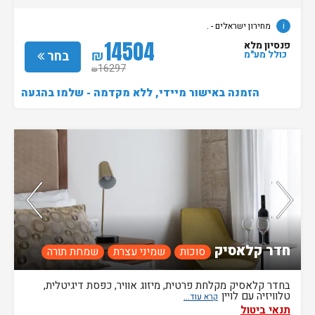
i
מחירון ישראלים - .
14504
פנסיון מלא
₪
בחר
כולל מע"מ
16297
₪
הזמנה באישור מיידי, ללא מקדמה - שלמו בהגעה
נותרו 2 חדרים אחרונים בממשק!
96%
מהאורחים ששהו בחדר אהבו אותו
חדר קלאסיק
סוכות
שמיני עצרת
שמחת תורה
בחדר קלאסיק מקלחת פרטית, מיזוג אוויר, כפסת דיגיטלית,
טלוויזיה עם לויין
תנאי ביטול