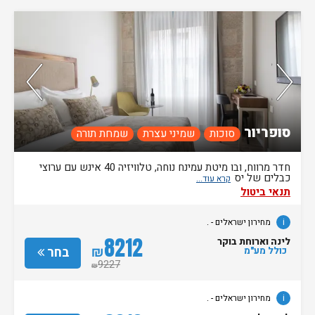
נותרו 3 חדרים אחרונים בממשק!
סופריור
סוכות
שמיני עצרת
שמחת תורה
חדר מרווח, ובו מיטת עמינח נוחה, טלוויזיה 40 אינש עם ערוצי
כבלים של יס
תנאי ביטול
i
מחירון ישראלים - .
8212
לינה וארוחת בוקר
₪
בחר
כולל מע"מ
9227
₪
i
מחירון ישראלים - .