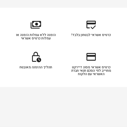
payments
credit_score
כרטיס אשראי לבטחון בלבד!
הזמנה ללא עמלות הזמנה או
עמלות כרטיס אשראי
lock_clock
credit_card
כרטיס אשראי מסוג דיירקט
תהליך ההזמנה מאובטח
מחוייב לפי הסכם תנאי חברת
האשראי עם הלקוח