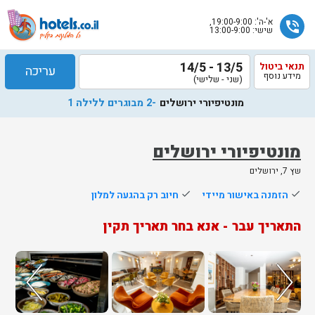
א'-ה': 19:00-9:00,
phone_in_talk
שישי: 13:00-9:00
13/5 - 14/5
תנאי ביטול
עריכה
מידע נוסף
(שני - שלישי)
מונטיפיורי ירושלים
-2 מבוגרים ללילה 1
מונטיפיורי ירושלים
שץ 7, ירושלים
שלח
done
הזמנה באישור מיידי
done
חיוב רק בהגעה למלון
נציג
התאריך עבר - אנא בחר תאריך תקין
הוטלס
יחזור
אליך
בשעות
הפעילות