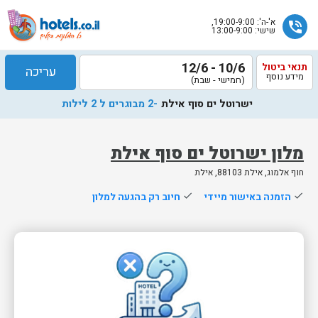
א'-ה': 19:00-9:00,
phone_in_talk
שישי: 13:00-9:00
10/6 - 12/6
תנאי ביטול
עריכה
מידע נוסף
(חמישי - שבת)
ישרוטל ים סוף אילת
-2 מבוגרים ל 2 לילות
מלון ישרוטל ים סוף אילת
חוף אלמוג, אילת 88103, אילת
שלח
done
הזמנה באישור מיידי
done
חיוב רק בהגעה למלון
נציג
הוטלס
יחזור
אליך
בשעות
הפעילות