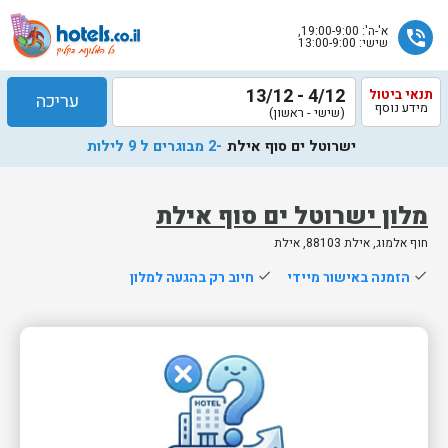
א'-ה': 19:00-9:00,
phone_in_talk
שישי: 13:00-9:00
4/12 - 13/12
תנאי ביטול
עריכה
מידע נוסף
(שישי - ראשון)
ישרוטל ים סוף אילת
-2 מבוגרים ל 9 לילות
מלון ישרוטל ים סוף אילת
חוף אלמוג, אילת 88103, אילת
שלח
done
הזמנה באישור מיידי
done
חיוב רק בהגעה למלון
נציג
הוטלס
יחזור
אליך
בשעות
הפעילות