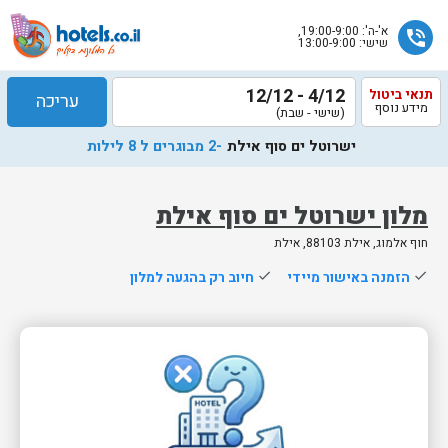
א'-ה': 19:00-9:00,
phone_in_talk
שישי: 13:00-9:00
4/12 - 12/12
תנאי ביטול
עריכה
מידע נוסף
(שישי - שבת)
ישרוטל ים סוף אילת
-2 מבוגרים ל 8 לילות
מלון ישרוטל ים סוף אילת
חוף אלמוג, אילת 88103, אילת
שלח
done
הזמנה באישור מיידי
done
חיוב רק בהגעה למלון
נציג
הוטלס
יחזור
אליך
בשעות
הפעילות