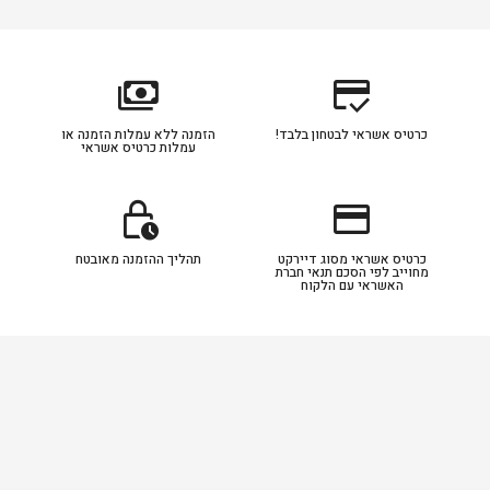
payments
credit_score
כרטיס אשראי לבטחון בלבד!
הזמנה ללא עמלות הזמנה או
עמלות כרטיס אשראי
lock_clock
credit_card
כרטיס אשראי מסוג דיירקט
תהליך ההזמנה מאובטח
מחוייב לפי הסכם תנאי חברת
האשראי עם הלקוח