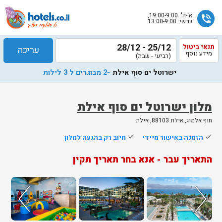
א'-ה': 19:00-9:00,
phone_in_talk
שישי: 13:00-9:00
25/12 - 28/12
תנאי ביטול
עריכה
מידע נוסף
(רביעי - שבת)
ישרוטל ים סוף אילת
-2 מבוגרים ל 3 לילות
מלון ישרוטל ים סוף אילת
חוף אלמוג, אילת 88103, אילת
שלח
done
הזמנה באישור מיידי
done
חיוב רק בהגעה למלון
נציג
התאריך עבר - אנא בחר תאריך תקין
הוטלס
יחזור
אליך
בשעות
הפעילות