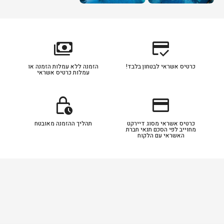
payments
credit_score
כרטיס אשראי לבטחון בלבד!
הזמנה ללא עמלות הזמנה או
עמלות כרטיס אשראי
lock_clock
credit_card
כרטיס אשראי מסוג דיירקט
תהליך ההזמנה מאובטח
מחוייב לפי הסכם תנאי חברת
האשראי עם הלקוח