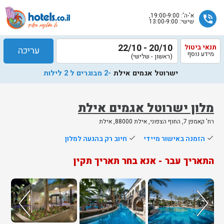
א'-ה': 19:00-9:00,
phone_in_talk
שישי: 13:00-9:00
20/10 - 22/10
תנאי ביטול
עריכה
מידע נוסף
(ראשון - שלישי)
ישרוטל אגמים אילת
-2 מבוגרים ל 2 לילות
מלון ישרוטל אגמים אילת
רח' קאמפן 7, החוף הצפוני, אילת 88000, אילת
שלח
done
הזמנה באישור מיידי
done
חיוב רק בהגעה למלון
נציג
התאריך עבר - אנא בחר תאריך תקין
הוטלס
יחזור
אליך
בשעות
הפעילות