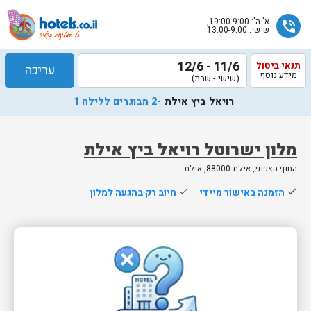
א'-ה': 19:00-9:00,
phone_in_talk
שישי: 13:00-9:00
11/6 - 12/6
תנאי ביטול
עריכה
מידע נוסף
(שישי - שבת)
רויאל ביץ אילת
-2 מבוגרים ללילה 1
מלון ישרוטל רויאל ביץ אילת
החוף הצפוני, אילת 88000, אילת
שלח
done
הזמנה באישור מיידי
done
חיוב רק בהגעה למלון
נציג
הוטלס
יחזור
אליך
בשעות
הפעילות