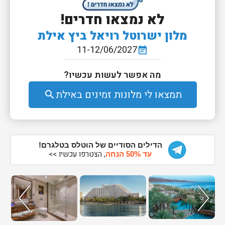
לא נמצאו חדרים!
מלון ישרוטל רויאל ביץ אילת
11-12/06/2027
event_note
מה אפשר לעשות עכשיו?
תמצאו לי מלונות זמינים באילת
search
הדילים הסודיים של הוטלס בטלגרם!
, הצטרפו עכשיו >>
עד 50% הנחה