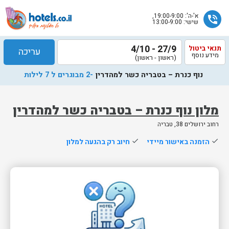
א'-ה': 19:00-9:00,
phone_in_talk
שישי: 13:00-9:00
27/9 - 4/10
תנאי ביטול
עריכה
מידע נוסף
(ראשון - ראשון)
נוף כנרת – בטבריה כשר למהדרין
-2 מבוגרים ל 7 לילות
מלון נוף כנרת – בטבריה כשר למהדרין
רחוב ירושלים 38, טבריה
שלח
done
הזמנה באישור מיידי
done
חיוב רק בהגעה למלון
נציג
הוטלס
יחזור
אליך
בשעות
הפעילות