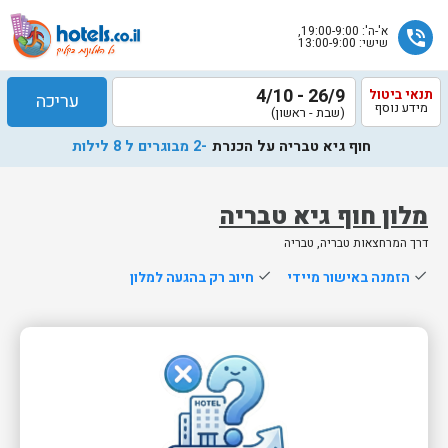
א'-ה': 19:00-9:00,
phone_in_talk
שישי: 13:00-9:00
26/9 - 4/10
תנאי ביטול
עריכה
מידע נוסף
(שבת - ראשון)
חוף גיא טבריה על הכנרת
-2 מבוגרים ל 8 לילות
מלון חוף גיא טבריה
דרך המרחצאות טבריה, טבריה
שלח
done
הזמנה באישור מיידי
done
חיוב רק בהגעה למלון
נציג
הוטלס
יחזור
אליך
בשעות
הפעילות