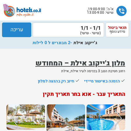
א'-ה': 19:00-9:00,
phone_in_talk
שישי: 13:00-9:00
1/1 - 1/1
תנאי ביטול
עריכה
מידע נוסף
(שישי - שישי)
ג'ייקוב אילת
-2 מבוגרים ל 0 לילות
מלון ג'ייקוב אילת – המחודש
רחוב חטיבת הנגב 3 בכניסה לעיר אילת, אילת
שלח
done
הזמנה באישור מיידי
done
חיוב רק בהגעה למלון
נציג
התאריך עבר - אנא בחר תאריך תקין
הוטלס
יחזור
אליך
בשעות
הפעילות