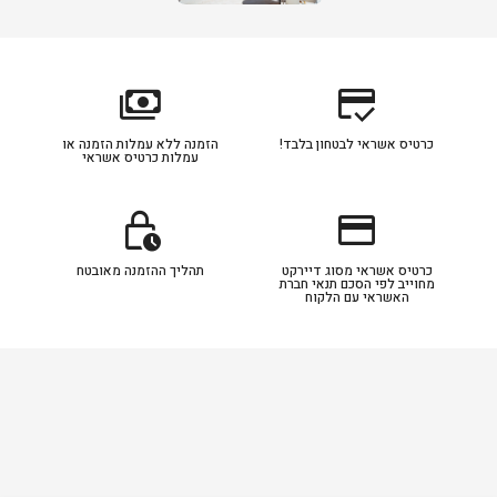
payments
credit_score
כרטיס אשראי לבטחון בלבד!
הזמנה ללא עמלות הזמנה או
עמלות כרטיס אשראי
lock_clock
credit_card
כרטיס אשראי מסוג דיירקט
תהליך ההזמנה מאובטח
מחוייב לפי הסכם תנאי חברת
האשראי עם הלקוח