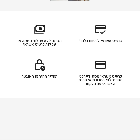
payments
credit_score
כרטיס אשראי לבטחון בלבד!
הזמנה ללא עמלות הזמנה או
עמלות כרטיס אשראי
lock_clock
credit_card
כרטיס אשראי מסוג דיירקט
תהליך ההזמנה מאובטח
מחוייב לפי הסכם תנאי חברת
האשראי עם הלקוח