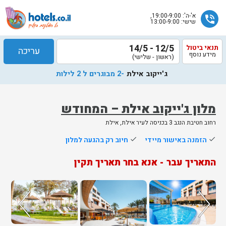
א'-ה': 19:00-9:00,
phone_in_talk
שישי: 13:00-9:00
12/5 - 14/5
תנאי ביטול
עריכה
מידע נוסף
(ראשון - שלישי)
ג'ייקוב אילת
-2 מבוגרים ל 2 לילות
מלון ג'ייקוב אילת – המחודש
רחוב חטיבת הנגב 3 בכניסה לעיר אילת, אילת
שלח
done
הזמנה באישור מיידי
done
חיוב רק בהגעה למלון
נציג
התאריך עבר - אנא בחר תאריך תקין
הוטלס
יחזור
אליך
בשעות
הפעילות