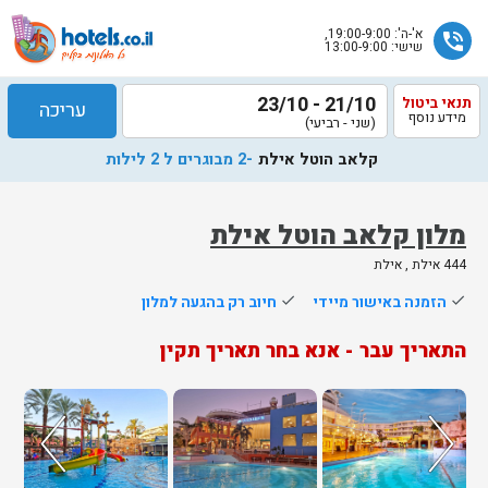
א'-ה': 19:00-9:00,
phone_in_talk
שישי: 13:00-9:00
21/10 - 23/10
תנאי ביטול
עריכה
מידע נוסף
(שני - רביעי)
קלאב הוטל אילת
-2 מבוגרים ל 2 לילות
מלון קלאב הוטל אילת
444 אילת , אילת
שלח
done
הזמנה באישור מיידי
done
חיוב רק בהגעה למלון
נציג
התאריך עבר - אנא בחר תאריך תקין
הוטלס
יחזור
אליך
בשעות
הפעילות