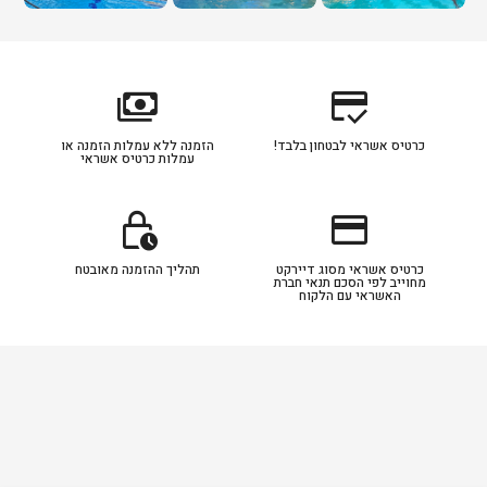
payments
credit_score
כרטיס אשראי לבטחון בלבד!
הזמנה ללא עמלות הזמנה או
עמלות כרטיס אשראי
lock_clock
credit_card
כרטיס אשראי מסוג דיירקט
תהליך ההזמנה מאובטח
מחוייב לפי הסכם תנאי חברת
האשראי עם הלקוח