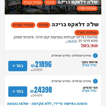
של'ה דלאקס בריכה
סוכות
שמיני עצרת
תמונה להמחשה בלבד!
שמחת תורה
של'ה דלאקס בריכה
סוכות
שמיני עצרת
שמחת תורה
סוויטות כפריות יוקרתיות המציעות יקום פרטי, אינטימי ומפנק.
ספא פרטי הכ
תנאי ביטול
i
מחירון ישראלים - מחירון ישראלים
21896
ארוחת בוקר
₪
בחר
כולל מע"מ
23800
₪
i
מחירון ישראלים - מחירון ישראלים
24398
חצי פנסיון
₪
בחר
כולל מע"מ
26520
₪
הזמנה באישור מיידי, ללא מקדמה - שלמו בהגעה