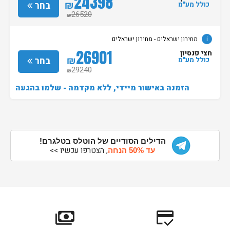
24398
₪
בחר
כולל מע"מ
26520
₪
i
מחירון ישראלים - מחירון ישראלים
26901
חצי פנסיון
₪
בחר
כולל מע"מ
29240
₪
הזמנה באישור מיידי, ללא מקדמה - שלמו בהגעה
הדילים הסודיים של הוטלס בטלגרם!
, הצטרפו עכשיו >>
עד 50% הנחה
payments
credit_score