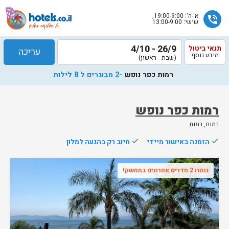
א'-ה': 19:00-9:00,
phone_in_talk
שישי: 13:00-9:00
26/9 - 4/10
תנאי ביטול
עריכה
מידע נוסף
(שבת - ראשון)
רמות כפר נופש
-2 מבוגרים ל 8 לילות
רמות כפר נופש
רמות, רמות
שלח
done
הזמנה באישור מיידי
done
חיוב רק בהגעה למלון
נציג
הוטלס
נותרו 2 חדרים אחרונים בממשק!
יחזור
אליך
בשעות
הפעילות