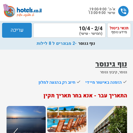
א'-ה': 19:00-9:00,
phone_in_talk
שישי: 13:00-9:00
2/4 - 10/4
תנאי ביטול
עריכה
מידע נוסף
(חמישי - שישי)
נוף גנוסר
-2 מבוגרים ל 8 לילות
נוף גינוסר
גנוסר, קיבוץ גנוסר
שלח
done
הזמנה באישור מיידי
done
חיוב רק בהגעה למלון
נציג
התאריך עבר - אנא בחר תאריך תקין
הוטלס
יחזור
אליך
בשעות
הפעילות