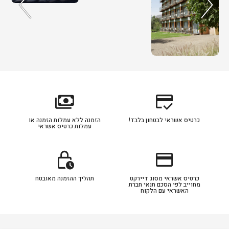
payments
credit_score
כרטיס אשראי לבטחון בלבד!
הזמנה ללא עמלות הזמנה או
עמלות כרטיס אשראי
lock_clock
credit_card
כרטיס אשראי מסוג דיירקט
תהליך ההזמנה מאובטח
מחוייב לפי הסכם תנאי חברת
האשראי עם הלקוח