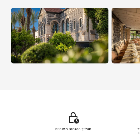
lock_clock
ב
תהליך ההזמנה מאובטח