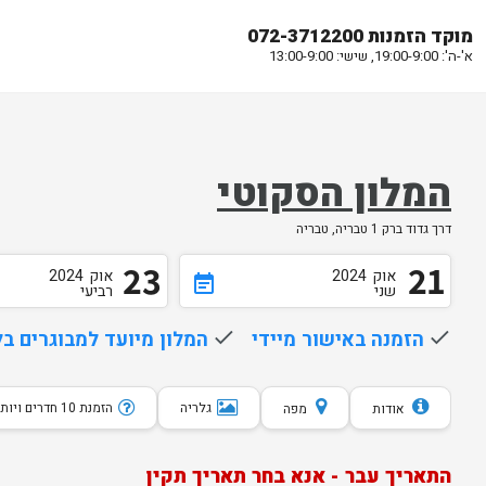
מוקד הזמנות 072-3712200
א'-ה': 19:00-9:00, שישי: 13:00-9:00
המלון הסקוטי
דרך גדוד ברק 1 טבריה, טבריה
23
21
אוק
2024
אוק
2024
event_note
שני
רביעי
done
הזמנה באישור מיידי
done
המלון מיועד למבוגרים בלבד מגי
גלריה
הזמנת 10 חדרים ויותר
אודות
מפה
התאריך עבר - אנא בחר תאריך תקין