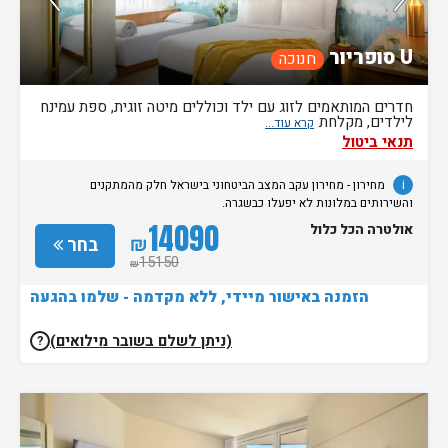
U סופריור
חנוכה
חדרים המותאמים לזוג עם ילד וכוללים מיטה זוגית, ספת עמינח
לילדים, מקלחת
תנאי ביטול
i
מחירון
- מחירון
עקב המצב הביטחוני בישראל חלק מהמתקנים
והשירותים במלונות לא יפעלו כבשגרה.
14090
אולטרה הכל כלול
₪
בחר
15150
₪
הזמנה באישור מיידי, ללא מקדמה - שלמו בהגעה
(ניתן לשלם בשובר מילואים)
?
נותרו 5 חדרים אחרונים בממשק!