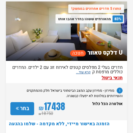
נותרו 5 חדרים אחרונים בממשק!
83%
מהאורחים ששהו בחדר אהבו אותו
U דלקס טאוור
חנוכה
חדרים בעלי 2 מפלסים קטנים לאירוח זוג עם 2 ילדים. החדרים
כוללים מרפסת ק
תנאי ביטול
i
מחירון
- מחירון
עקב המצב הביטחוני בישראל חלק מהמתקנים
והשירותים במלונות לא יפעלו כבשגרה.
17438
אולטרה הכל כלול
₪
בחר
18750
₪
הזמנה באישור מיידי, ללא מקדמה - שלמו בהגעה