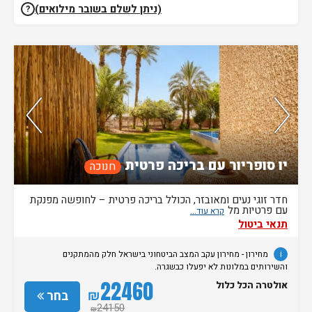
(ניתן לשלם בשובר מילואים)
?
נותרו 5 חדרים אחרונים בממשק!
יו סופריור עם בריכה פרטית
חנוכה
חדר זוגי נעים ומאובזר, הכולל בריכה פרטית – לחופשה מפנקת
עם פרטיות מל
תנאי ביטול
i
מחירון
- מחירון
עקב המצב הביטחוני בישראל חלק מהמתקנים
והשירותים במלונות לא יפעלו כבשגרה.
22460
אולטרה הכל כלול
₪
בחר
24150
₪