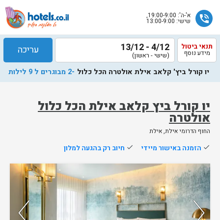
א'-ה': 19:00-9:00,
phone_in_talk
שישי: 13:00-9:00
4/12 - 13/12
תנאי ביטול
עריכה
מידע נוסף
(שישי - ראשון)
יו קורל ביץ' קלאב אילת אולטרה הכל כלול
-2 מבוגרים ל 9 לילות
יו קורל ביץ קלאב אילת הכל כלול
אולטרה
שלח
החוף הדרומי אילת, אילת
נציג
done
הזמנה באישור מיידי
done
חיוב רק בהגעה למלון
הוטלס
יחזור
נותרו 5 חדרים אחרונים בממשק!
אליך
בשעות
100%
מהאורחים ששהו בחדר אהבו אותו
הפעילות
100%
מהזוגות ששהו בחדר זה אהבו אותו