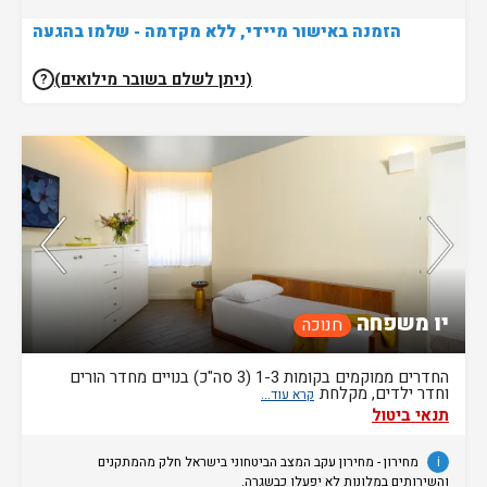
הזמנה באישור מיידי, ללא מקדמה - שלמו בהגעה
(ניתן לשלם בשובר מילואים)
?
נותרו 5 חדרים אחרונים בממשק!
יו משפחה
חנוכה
החדרים ממוקמים בקומות 1-3 (3 סה"כ) בנויים מחדר הורים
וחדר ילדים, מקלחת
תנאי ביטול
i
מחירון
- מחירון
עקב המצב הביטחוני בישראל חלק מהמתקנים
והשירותים במלונות לא יפעלו כבשגרה.