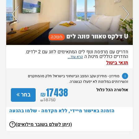
90%
מהאורחים ששהו בחדר אהבו אותו
U דלקס טאוור פונה לים
חנוכה
חדרים עם מרפסת ונוף לים המתאימים לזוג עם 2 ילדים.
החדרים כוללים מיטת ה
תנאי ביטול
i
מחירון
- מחירון
עקב המצב הביטחוני בישראל חלק מהמתקנים
והשירותים במלונות לא יפעלו כבשגרה.
17438
אולטרה הכל כלול
₪
בחר
18750
₪
הזמנה באישור מיידי, ללא מקדמה - שלמו בהגעה
(ניתן לשלם בשובר מילואים)
?