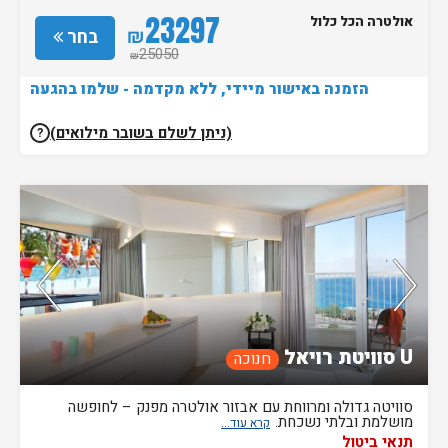
23297
אולטרה הכל כלול
₪
בחר
25050
₪
הזמנה באישור מיידי, ללא מקדמה - שלמו בהגעה
(ניתן לשלם בשובר מילואים)
?
נותרו 2 חדרים אחרונים בממשק!
U סוויטת רויאל
חנוכה
סוויטה גדולה ומרווחת עם אבזור אולטרה מפנק – לחופשה
מושלמת ובלתי נשכחת.
תנאי ביטול