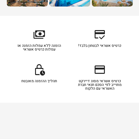
payments
credit_score
כרטיס אשראי לבטחון בלבד!
הזמנה ללא עמלות הזמנה או
עמלות כרטיס אשראי
lock_clock
credit_card
כרטיס אשראי מסוג דיירקט
תהליך ההזמנה מאובטח
מחוייב לפי הסכם תנאי חברת
האשראי עם הלקוח