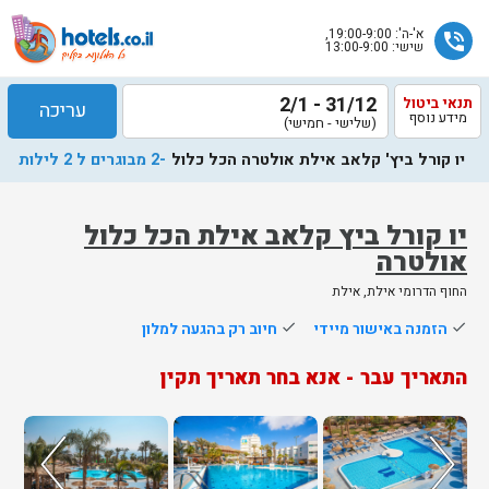
א'-ה': 19:00-9:00,
phone_in_talk
שישי: 13:00-9:00
31/12 - 2/1
תנאי ביטול
עריכה
מידע נוסף
(שלישי - חמישי)
יו קורל ביץ' קלאב אילת אולטרה הכל כלול
-2 מבוגרים ל 2 לילות
יו קורל ביץ קלאב אילת הכל כלול
אולטרה
שלח
החוף הדרומי אילת, אילת
נציג
done
הזמנה באישור מיידי
done
חיוב רק בהגעה למלון
הוטלס
יחזור
התאריך עבר - אנא בחר תאריך תקין
אליך
בשעות
הפעילות