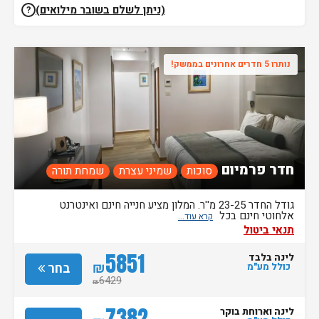
(ניתן לשלם בשובר מילואים)
?
נותרו 5 חדרים אחרונים בממשק!
חדר פרמיום
סוכות
שמיני עצרת
שמחת תורה
גודל החדר 23-25 מ''ר. המלון מציע חנייה חינם ואינטרנט
אלחוטי חינם בכל
תנאי ביטול
5851
לינה בלבד
₪
בחר
כולל מע"מ
6429
₪
7382
לינה וארוחת בוקר