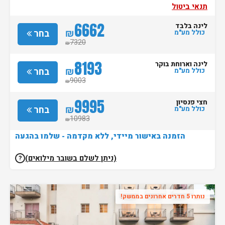
תנאי ביטול
6662
לינה בלבד
₪
בחר
כולל מע"מ
7320
₪
8193
לינה וארוחת בוקר
₪
בחר
כולל מע"מ
9003
₪
9995
חצי פנסיון
₪
בחר
כולל מע"מ
10983
₪
הזמנה באישור מיידי, ללא מקדמה - שלמו בהגעה
(ניתן לשלם בשובר מילואים)
?
נותרו 5 חדרים אחרונים בממשק!