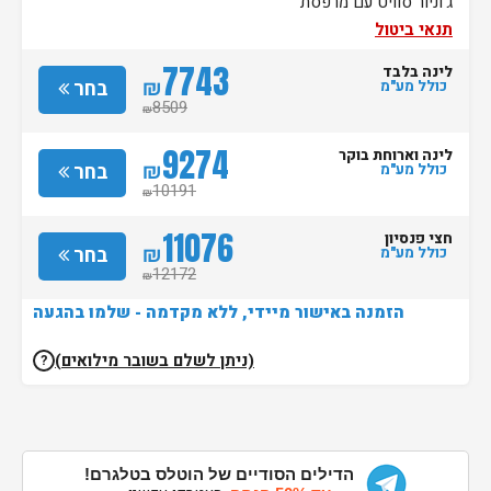
ג'וניור סוויט עם מרפסת
תנאי ביטול
7743
לינה בלבד
₪
בחר
כולל מע"מ
8509
₪
9274
לינה וארוחת בוקר
₪
בחר
כולל מע"מ
10191
₪
11076
חצי פנסיון
₪
בחר
כולל מע"מ
12172
₪
הזמנה באישור מיידי, ללא מקדמה - שלמו בהגעה
(ניתן לשלם בשובר מילואים)
?
הדילים הסודיים של הוטלס בטלגרם!