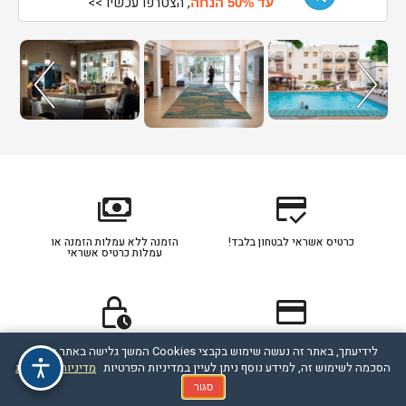
, הצטרפו עכשיו >>
עד 50% הנחה
payments
credit_score
כרטיס אשראי לבטחון בלבד!
הזמנה ללא עמלות הזמנה או
עמלות כרטיס אשראי
lock_clock
credit_card
כרטיס אשראי מסוג דיירקט
תהליך ההזמנה מאובטח
לידיעתך, באתר זה נעשה שימוש בקבצי Cookies המשך גלישה באתר מהווה
מחוייב לפי הסכם תנאי חברת
האשראי עם הלקוח
הסכמה לשימוש זה, למידע נוסף ניתן לעיין במדיניות הפרטיות
מדיניות הפרטיות
סגור