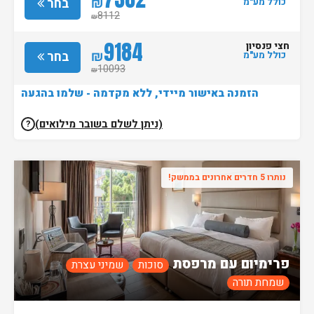
₪
בחר
כולל מע"מ
8112
₪
9184
חצי פנסיון
₪
בחר
כולל מע"מ
10093
₪
הזמנה באישור מיידי, ללא מקדמה - שלמו בהגעה
(ניתן לשלם בשובר מילואים)
?
נותרו 5 חדרים אחרונים בממשק!
פרימיום עם מרפסת
סוכות
שמיני עצרת
שמחת תורה