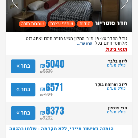
חדר סופריור
סוכות
שמיני עצרת
שמחת תורה
גודל החדר 19-20 מ''ר. המלון מציע חנייה חינם ואינטרנט
אלחוטי חינם בכל
תנאי ביטול
5040
לינה בלבד
₪
בחר
כולל מע"מ
5539
₪
6571
לינה וארוחת בוקר
₪
בחר
כולל מע"מ
7221
₪
8373
חצי פנסיון
₪
בחר
כולל מע"מ
9202
₪
הזמנה באישור מיידי, ללא מקדמה - שלמו בהגעה