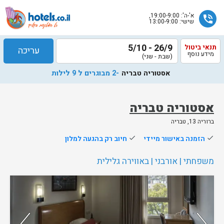
א'-ה': 19:00-9:00,
phone_in_talk
שישי: 13:00-9:00
26/9 - 5/10
תנאי ביטול
עריכה
מידע נוסף
(שבת - שני)
אסטוריה טבריה
-2 מבוגרים ל 9 לילות
אסטוריה טבריה
ברוריה 13, טבריה
שלח
done
הזמנה באישור מיידי
done
חיוב רק בהגעה למלון
נציג
הוטלס
משפחתי | אורבני | באווירה גלילית
יחזור
אליך
נותרו 5 חדרים אחרונים בממשק!
בשעות
הפעילות