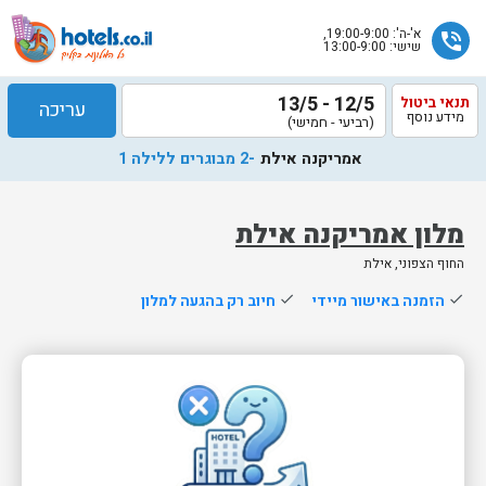
א'-ה': 19:00-9:00,
phone_in_talk
שישי: 13:00-9:00
12/5 - 13/5
תנאי ביטול
עריכה
מידע נוסף
(רביעי - חמישי)
אמריקנה אילת
-2 מבוגרים ללילה 1
מלון אמריקנה אילת
החוף הצפוני, אילת
שלח
done
הזמנה באישור מיידי
done
חיוב רק בהגעה למלון
נציג
הוטלס
יחזור
אליך
בשעות
הפעילות