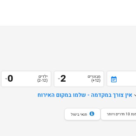
0
2
מבוגרים
ילדים
event_note
(2-12)
(12+)
d
אין צורך במקדמה - שלמו במקום האירוח
חדרים ויותר
תנאי ביטול