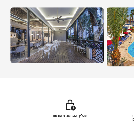
lock_clock
ב
תהליך ההזמנה מאובטח