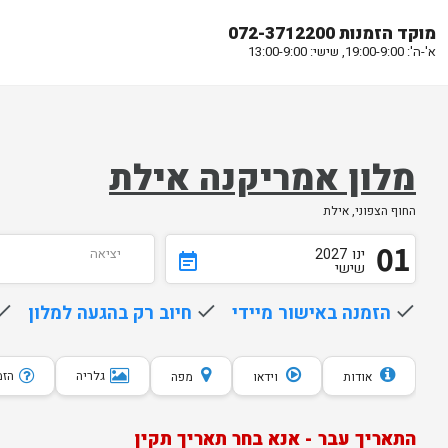
מוקד הזמנות 072-3712200
א'-ה': 19:00-9:00, שישי: 13:00-9:00
מלון אמריקנה אילת
החוף הצפוני, אילת
01
ינו
2027
יציאה
event_note
שישי
done
הזמנה באישור מיידי
done
חיוב רק בהגעה למלון
one
גלריה
הזמנת 10 
אודות
וידאו
מפה
התאריך עבר - אנא בחר תאריך תקין