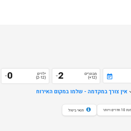
0
2
מבוגרים
ילדים
event_note
(2-12)
(12+)
d
אין צורך במקדמה - שלמו במקום האירוח
חדרים ויותר
תנאי ביטול