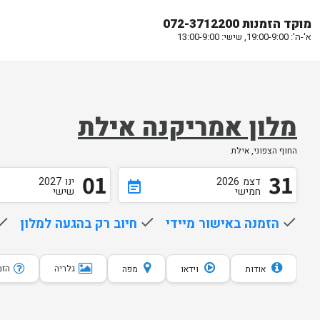
מוקד הזמנות 072-3712200
א'-ה': 19:00-9:00, שישי: 13:00-9:00
מלון אמריקנה אילת
החוף הצפוני, אילת
01
31
דצמ
2026
ינו
2027
event_note
חמישי
שישי
done
הזמנה באישור מיידי
done
חיוב רק בהגעה למלון
one
גלריה
הזמנת 10 
אודות
וידאו
מפה