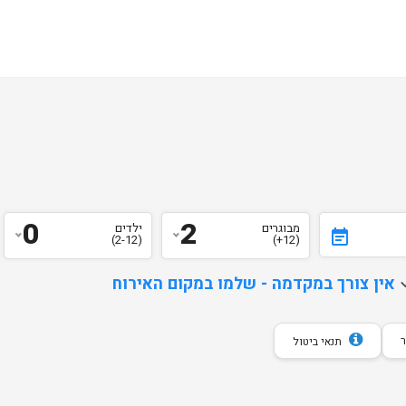
0
2
מבוגרים
ילדים
event_note
(2-12)
(12+)
d
אין צורך במקדמה - שלמו במקום האירוח
תנאי ביטול