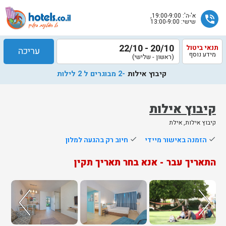
א'-ה': 19:00-9:00,
phone_in_talk
שישי: 13:00-9:00
20/10 - 22/10
תנאי ביטול
עריכה
מידע נוסף
(ראשון - שלישי)
קיבוץ אילות
-2 מבוגרים ל 2 לילות
קיבוץ אילות
קיבוץ אילות, אילת
שלח
done
הזמנה באישור מיידי
done
חיוב רק בהגעה למלון
נציג
התאריך עבר - אנא בחר תאריך תקין
הוטלס
יחזור
אליך
בשעות
הפעילות