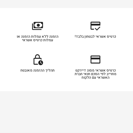
payments
credit_score
כרטיס אשראי לבטחון בלבד!
הזמנה ללא עמלות הזמנה או
עמלות כרטיס אשראי
lock_clock
credit_card
כרטיס אשראי מסוג דיירקט
תהליך ההזמנה מאובטח
מחוייב לפי הסכם תנאי חברת
האשראי עם הלקוח