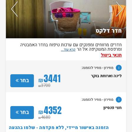
70%
מהזוגות ששהו בחדר זה אהבו אותו
חדר דלקס
חדרים מרווחים ומפנקים עם ערכות טיפוח בחדר האמבטיה
ומרפסת המשקיפה אל הר
תנאי ביטול
i
מחירון
- מחיר להזמנה:
3441
לינה וארוחת בוקר
₪
בחר
3700
₪
i
מחירון
- מחיר להזמנה:
4352
חצי פנסיון
₪
בחר
4680
₪
הזמנה באישור מיידי, ללא מקדמה - שלמו בהגעה