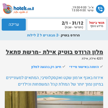
א'-ה': 19:00-9:00,
phone_in_talk
שישי: 13:00-9:00
31/12 - 2/1
תנאי ביטול
עריכה
מידע נוסף
(חמישי - שבת)
הרודס בוטיק
-2 מבוגרים ל 2 לילות
מלון הרודס בוטיק אילת -מרשת פתאל
4201 אילת, אילת
שלח
done
הזמנה באישור מיידי
done
חיוב רק בהגעה למלון
נציג
הוטלס
אירוח באגף ארמון שקט ואקסקלוסיבי, המתאים למעוניינים
יחזור
במינון נמוך יותר של המולת קהל המשפחות והילדים
אליך
בשעות
הפעילות
נותרו 5 חדרים אחרונים בממשק!
65%
מהאורחים ששהו בחדר אהבו אותו