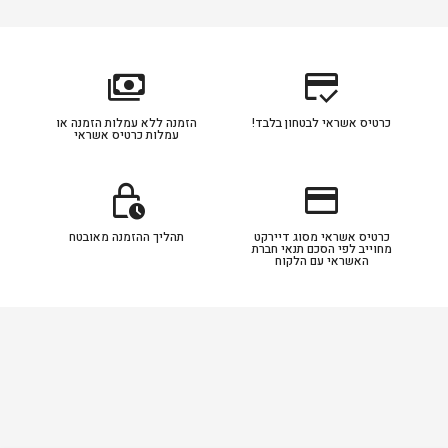
payments
credit_score
כרטיס אשראי לבטחון בלבד!
הזמנה ללא עמלות הזמנה או
עמלות כרטיס אשראי
lock_clock
credit_card
כרטיס אשראי מסוג דיירקט
תהליך ההזמנה מאובטח
מחוייב לפי הסכם תנאי חברת
האשראי עם הלקוח