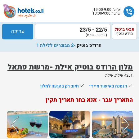
א'-ה': 19:00-9:00,
phone_in_talk
שישי: 13:00-9:00
22/5 - 23/5
תנאי ביטול
עריכה
מידע נוסף
(שישי - שבת)
הרודס בוטיק
-2 מבוגרים ללילה 1
מלון הרודס בוטיק אילת -מרשת פתאל
4201 אילת, אילת
שלח
done
הזמנה באישור מיידי
done
חיוב רק בהגעה למלון
נציג
התאריך עבר - אנא בחר תאריך תקין
הוטלס
יחזור
אליך
בשעות
הפעילות