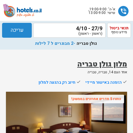
א'-ה': 19:00-9:00,
phone_in_talk
שישי: 13:00-9:00
27/9 - 4/10
תנאי ביטול
עריכה
מידע נוסף
(ראשון - ראשון)
גולן טבריה
-2 מבוגרים ל 7 לילות
מלון גולן טבריה
אחד העם 14, טבריה, טבריה
שלח
done
הזמנה באישור מיידי
done
חיוב רק בהגעה למלון
נציג
הוטלס
נותרו 5 חדרים אחרונים בממשק!
יחזור
אליך
בשעות
הפעילות