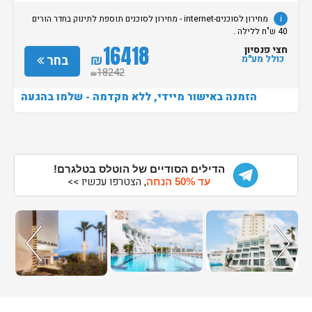
i
מחירון לסוכנים-internet - מחירון לסוכנים תוספת לתינוק בחדר הורים
40 ש"ח ללילה .
16418
חצי פנסיון
₪
בחר
כולל מע"מ
18242
₪
הזמנה באישור מיידי, ללא מקדמה - שלמו בהגעה
הדילים הסודיים של הוטלס בטלגרם!
, הצטרפו עכשיו >>
עד 50% הנחה