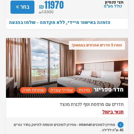
11970
חצי פנסיון
₪
בחר
כולל מע"מ
13300
₪
הזמנה באישור מיידי, ללא מקדמה - שלמו בהגעה
נותרו 5 חדרים אחרונים בממשק!
חדר ספריור
סוכות
שמיני עצרת
שמחת תורה
חדרים עם מרפסת ונוף לכנרת מהצד
תנאי ביטול
i
מחירון לסוכנים-internet - מחירון לסוכנים תוספת לתינוק בחדר הורים
40 ש"ח ללילה .