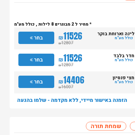
* מחיר ל 2 מבוגרים 8 לילות , כולל מע"מ
11526
לינה וארוחת בוקר
₪
בחר
כולל מע"מ
12807
₪
11526
חדר בלבד
₪
בחר
כולל מע"מ
12807
₪
14406
חצי פנסיון
₪
בחר
כולל מע"מ
16007
₪
הזמנה באישור מיידי, ללא מקדמה - שלמו בהגעה
שמחת תורה