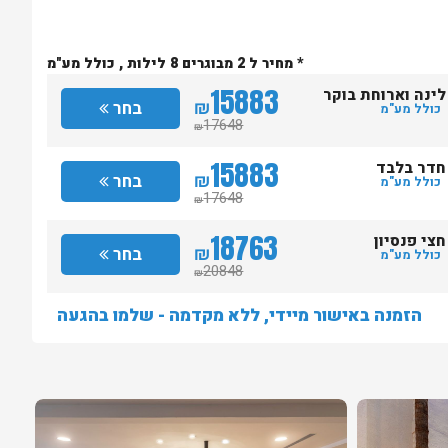
* מחיר ל 2 מבוגרים 8 לילות , כולל מע"מ
15883
לינה וארוחת בוקר
₪
בחר
כולל מע"מ
17648
₪
15883
חדר בלבד
₪
בחר
כולל מע"מ
17648
₪
18763
חצי פנסיון
₪
בחר
כולל מע"מ
20848
₪
הזמנה באישור מיידי, ללא מקדמה - שלמו בהגעה