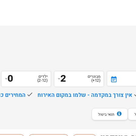
0
2
מבוגרים
ילדים
event_note
(2-12)
(12+)
d
אין צורך במקדמה - שלמו במקום האירוח
done
המחירים כו
תנאי ביטול