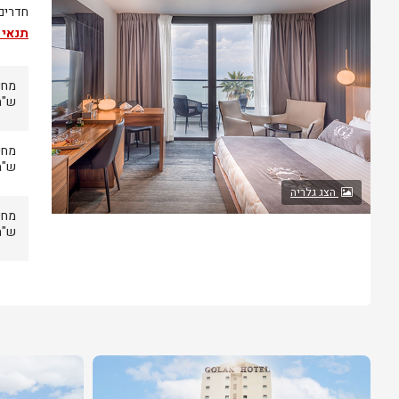
חדרים 
תנאי 
ש"ח
ש"ח
הצג גלריה
ש"ח