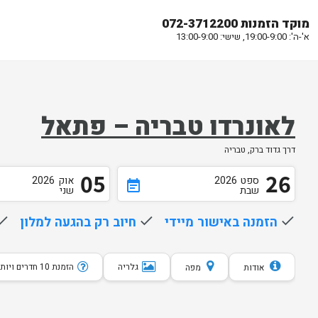
מוקד הזמנות 072-3712200
א'-ה': 19:00-9:00, שישי: 13:00-9:00
לאונרדו טבריה – פתאל
דרך גדוד ברק, טבריה
05
26
ספט
2026
אוק
2026
event_note
שבת
שני
done
הזמנה באישור מיידי
done
חיוב רק בהגעה למלון
one
גלריה
הזמנת 10 חדרים ויותר
אודות
מפה