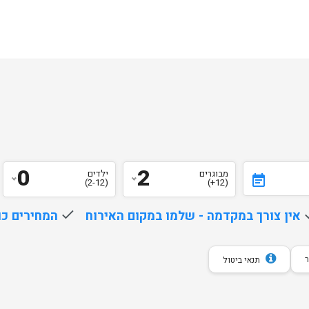
0
2
מבוגרים
ילדים
event_note
(2-12)
(12+)
d
אין צורך במקדמה - שלמו במקום האירוח
done
המחירים כו
תנאי ביטול