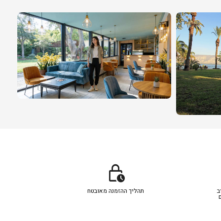
lock_clock
ב
תהליך ההזמנה מאובטח