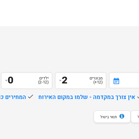
0
2
מבוגרים
ילדים
event_note
(2-12)
(12+)
d
אין צורך במקדמה - שלמו במקום האירוח
done
המחירים כו
תנאי ביטול