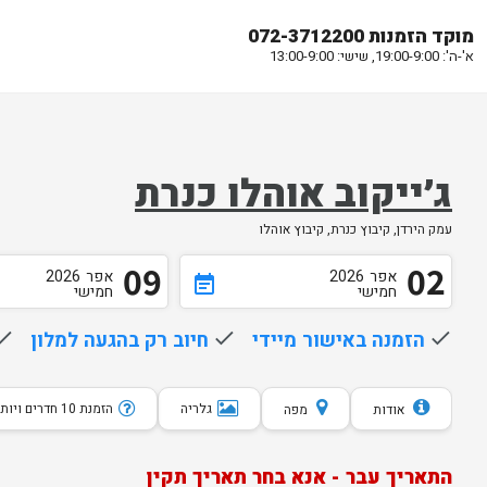
מוקד הזמנות 072-3712200
א'-ה': 19:00-9:00, שישי: 13:00-9:00
ג׳ייקוב אוהלו כנרת
עמק הירדן, קיבוץ כנרת, קיבוץ אוהלו
09
02
אפר
2026
אפר
2026
event_note
חמישי
חמישי
done
הזמנה באישור מיידי
done
חיוב רק בהגעה למלון
one
גלריה
הזמנת 10 חדרים ויותר
אודות
מפה
התאריך עבר - אנא בחר תאריך תקין