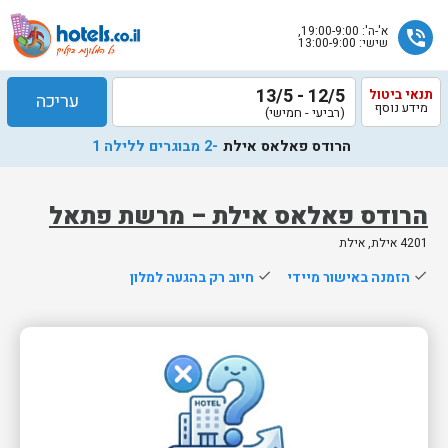
א'-ה': 19:00-9:00,
phone_in_talk
שישי: 13:00-9:00
12/5 - 13/5
תנאי ביטול
עריכה
מידע נוסף
(רביעי - חמישי)
הרודס פאלאס אילת
-2 מבוגרים ללילה 1
הרודס פאלאס אילת – מרשת פתאל
4201 אילת, אילת
שלח
done
הזמנה באישור מיידי
done
חיוב רק בהגעה למלון
נציג
הוטלס
יחזור
אליך
בשעות
הפעילות