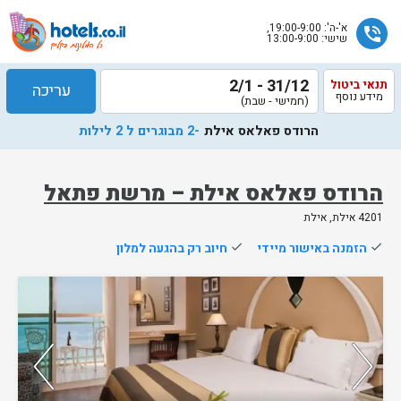
א'-ה': 19:00-9:00,
phone_in_talk
שישי: 13:00-9:00
31/12 - 2/1
תנאי ביטול
עריכה
מידע נוסף
(חמישי - שבת)
הרודס פאלאס אילת
-2 מבוגרים ל 2 לילות
הרודס פאלאס אילת – מרשת פתאל
4201 אילת, אילת
שלח
done
הזמנה באישור מיידי
done
חיוב רק בהגעה למלון
נציג
הוטלס
נותרו 2 חדרים אחרונים בממשק!
יחזור
אליך
בשעות
הפעילות