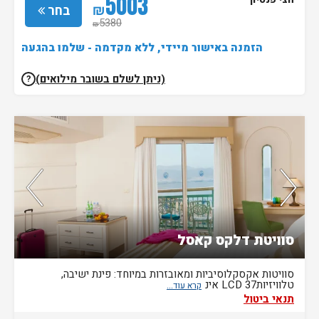
5003
חצי פנסיון
₪
בחר
5380
₪
הזמנה באישור מיידי, ללא מקדמה - שלמו בהגעה
(ניתן לשלם בשובר מילואים)
?
נותרו 4 חדרים אחרונים בממשק!
סוויטת דלקס קאסל
סוויטות אקסקלוסיביות ומאובזרות במיוחד: פינת ישיבה,
טלוויזיותLCD 37 אינ
תנאי ביטול