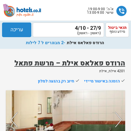
א'-ה': 19:00-9:00,
phone_in_talk
שישי: 13:00-9:00
27/9 - 4/10
תנאי ביטול
עריכה
מידע נוסף
(ראשון - ראשון)
הרודס פאלאס אילת
-2 מבוגרים ל 7 לילות
הרודס פאלאס אילת – מרשת פתאל
4201 אילת, אילת
שלח
done
הזמנה באישור מיידי
done
חיוב רק בהגעה למלון
נציג
הוטלס
נותרו 5 חדרים אחרונים בממשק!
יחזור
אליך
82%
מהאורחים ששהו בחדר אהבו אותו
בשעות
הפעילות
79%
מהזוגות ששהו בחדר זה אהבו אותו