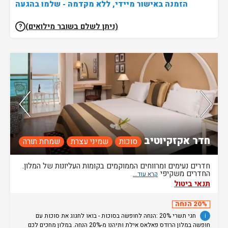
הזמנה באישור מיידי, ללא מקדמה - שלמו בהגעה
(ניתן לשלם בשובר מילואים)
?
נותרו 5 חדרים אחרונים בממשק!
חדר אקזקיוטיב
סוכות
שמיני עצרת
שמחת תורה
חדרים נעימים ומרווחים הממוקמים בקומות העליונות של המלון.
החדרים משקיפי
תנאי ביטול
20% הנחה
i
חגי תשרי 20% :הנחה לחופשה בסוכות - בואו לחגוג את סוכות עם
חופשה במלון הרודס פאלאס אילת ותיהנו מ-20% הנחה. במלון מחכים לכם