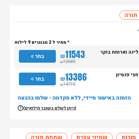
תורה
* מחיר ל 2 מבוגרים 9 לילות
11543
לינה וארוחת בוקר
₪
בחר
12685
₪
13386
חצי פנסיון
₪
בחר
14710
₪
הזמנה באישור מיידי, ללא מקדמה - שלמו בהגעה
(ניתן לשלם בשובר מילואים)
?
סוכות
שמיני עצרת
שמחת תורה