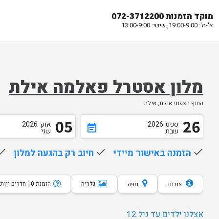
מוקד הזמנות 072-3712200
א'-ה': 19:00-9:00, שישי: 13:00-9:00
מלון אסטרל פאלמה אילת
החוף הצפוני אילת, אילת
05
26
ספט
2026
אוק
2026
event_note
שבת
שני
done
הזמנה באישור מיידי
done
חיוב רק בהגעה למלון
one
גלריה
הזמנת 10 חדרים ויותר
אודות
מפה
אצלנו ילדים עד גיל 12