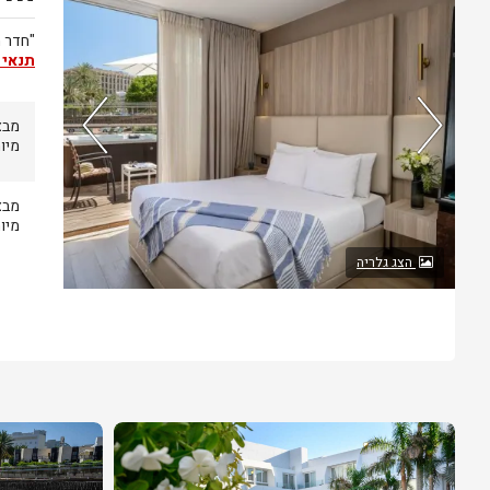
"חדר 
תנאי 
מיו
מיו
הצג גלריה