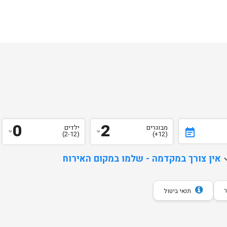
0
2
מבוגרים
ילדים
event_note
(2-12)
(12+)
d
אין צורך במקדמה - שלמו במקום האירוח
תנאי ביטול