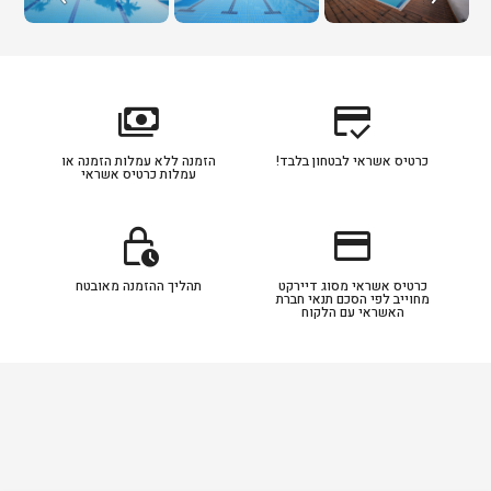
payments
credit_score
כרטיס אשראי לבטחון בלבד!
הזמנה ללא עמלות הזמנה או
עמלות כרטיס אשראי
lock_clock
credit_card
כרטיס אשראי מסוג דיירקט
תהליך ההזמנה מאובטח
מחוייב לפי הסכם תנאי חברת
האשראי עם הלקוח