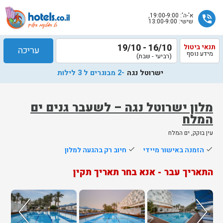
א'-ה': 19:00-9:00,
phone_in_talk
שישי: 13:00-9:00
16/10 - 19/10
תנאי ביטול
עריכה
מידע נוסף
(רביעי - שבת)
ישרוטל נגה
-2 מבוגרים ל 3 לילות
מלון ישרוטל נגה – לשעבר גנים ים
המלח
שלח
עין בוקק, ים המלח
נציג
done
הזמנה באישור מיידי
done
חיוב רק בהגעה למלון
הוטלס
יחזור
התאריך עבר - אנא בחר תאריך תקין
אליך
בשעות
הפעילות