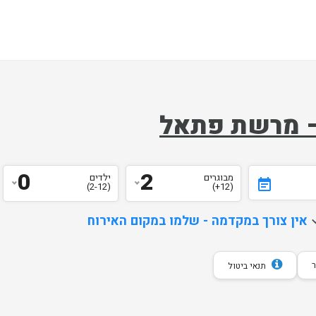
 – מרשת פתאל
0
2
מבוגרים
ילדים
event_note
(2-12)
(12+)
d
אין צורך במקדמה - שלמו במקום האירוח
תנאי ביטול