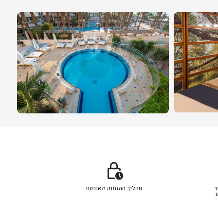
lock_clock
ב
תהליך ההזמנה מאובטח