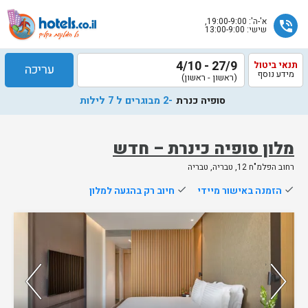
א'-ה': 19:00-9:00,
phone_in_talk
שישי: 13:00-9:00
27/9 - 4/10
תנאי ביטול
עריכה
מידע נוסף
(ראשון - ראשון)
סופיה כנרת
-2 מבוגרים ל 7 לילות
מלון סופיה כינרת – חדש
רחוב הפלמ"ח 12, טבריה, טבריה
שלח
done
הזמנה באישור מיידי
done
חיוב רק בהגעה למלון
נציג
הוטלס
נותרו 5 חדרים אחרונים בממשק!
יחזור
אליך
78%
מהאורחים ששהו בחדר אהבו אותו
בשעות
הפעילות
80%
מהזוגות ששהו בחדר זה אהבו אותו