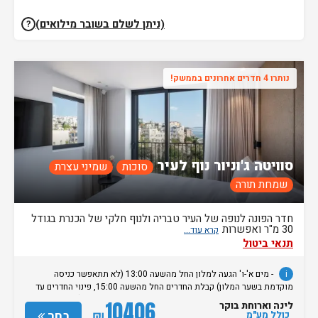
וישתחרר לאחר העזיבה, בהתאם לנהלי חברת האשראי, עד 3 ימי עסקים בריכת
המלון תפתח בתאריך 1/4/26
(ניתן לשלם בשובר מילואים)
?
נותרו 4 חדרים אחרונים בממשק!
סוויטה ג'וניור נוף לעיר
סוכות
שמיני עצרת
שמחת תורה
חדר הפונה לנופה של העיר טבריה ולנוף חלקי של הכנרת בגודל
30 מ"ר ואפשרות
תנאי ביטול
i
- מים א'-ו' הגעה למלון החל מהשעה 13:00 (לא תתאפשר כניסה
מוקדמת בשער המלון) קבלת החדרים החל מהשעה 15:00, פינוי החדרים עד
השעה 11:00. שבתות וחגים הגעה למלון החל מהשעה 16:00 (לא תתאפשר
10406
לינה וארוחת בוקר
כניסה מוקדמת בשער המלון) קבלת חדרים שעה לאחר צאת שבת, פינוי
₪
בחר
כולל מע"מ