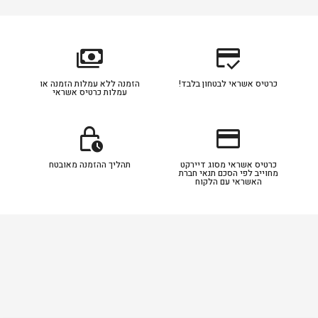
payments
credit_score
כרטיס אשראי לבטחון בלבד!
הזמנה ללא עמלות הזמנה או
עמלות כרטיס אשראי
lock_clock
credit_card
כרטיס אשראי מסוג דיירקט
תהליך ההזמנה מאובטח
מחוייב לפי הסכם תנאי חברת
האשראי עם הלקוח