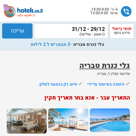
א'-ה': 19:00-9:00,
phone_in_talk
שישי: 13:00-9:00
29/12 - 31/12
תנאי ביטול
עריכה
מידע נוסף
(ראשון - שלישי)
גלי כנרת טבריה
-2 מבוגרים ל 2 לילות
גלי כנרת טבריה
אליעזר קפלן 1, טבריה
שלח
done
הזמנה באישור מיידי
done
חיוב רק בהגעה למלון
נציג
התאריך עבר - אנא בחר תאריך תקין
הוטלס
יחזור
אליך
בשעות
הפעילות