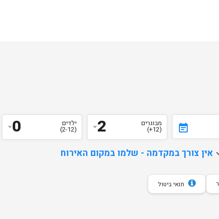
0
2
מבוגרים
ילדים
event_note
(2-12)
(12+)
d
אין צורך במקדמה - שלמו במקום האירוח
תנאי ביטול