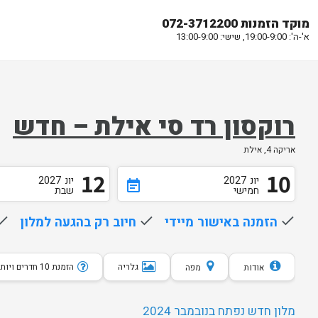
מוקד הזמנות 072-3712200
א'-ה': 19:00-9:00, שישי: 13:00-9:00
רוקסון רד סי אילת – חדש
אריקה 4, אילת
12
10
יונ
2027
יונ
2027
event_note
חמישי
שבת
done
הזמנה באישור מיידי
done
חיוב רק בהגעה למלון
one
גלריה
הזמנת 10 חדרים ויותר
אודות
מפה
מלון חדש נפתח בנובמבר 2024