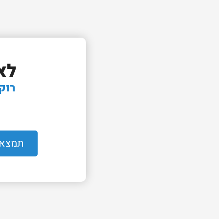
לא
רוק
תמצאו 