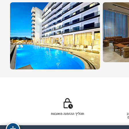
lock_clock
ב
תהליך ההזמנה מאובטח