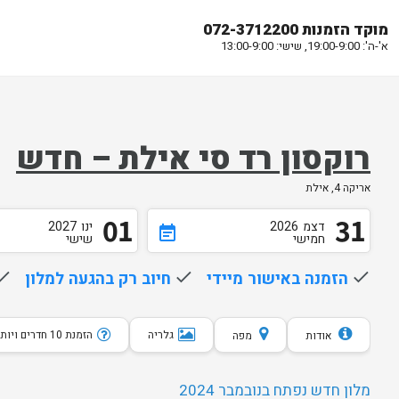
מוקד הזמנות 072-3712200
א'-ה': 19:00-9:00, שישי: 13:00-9:00
רוקסון רד סי אילת – חדש
אריקה 4, אילת
01
31
דצמ
2026
ינו
2027
event_note
חמישי
שישי
done
הזמנה באישור מיידי
done
חיוב רק בהגעה למלון
one
גלריה
הזמנת 10 חדרים ויותר
אודות
מפה
מלון חדש נפתח בנובמבר 2024