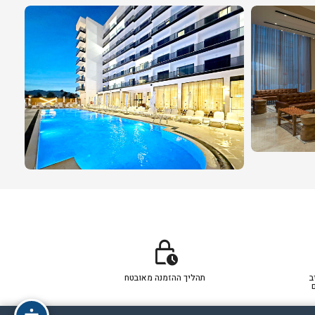
lock_clock
ב
תהליך ההזמנה מאובטח