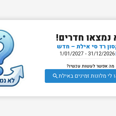
 נמצאו חדרים!
סון רד סי אילת – חדש
31/12/2026 - 1/01/2027
e
מה אפשר לעשות עכשיו?
לי מלונות זמינים באילת
search