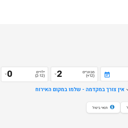
0
2
מבוגרים
ילדים
event_note
(2-12)
(12+)
d
אין צורך במקדמה - שלמו במקום האירוח
תנאי ביטול