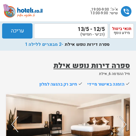
א'-ה': 19:00-9:00,
phone_in_talk
שישי: 13:00-9:00
12/5 - 13/5
תנאי ביטול
עריכה
מידע נוסף
(רביעי - חמישי)
ספרה דירות נופש אילת
-2 מבוגרים ללילה 1
ספרה דירות נופש אילת
חיל ההנדסה 6, אילת
שלח
done
הזמנה באישור מיידי
done
חיוב רק בהגעה למלון
נציג
הוטלס
חדר אחרון בממשק
יחזור
אליך
בשעות
הפעילות