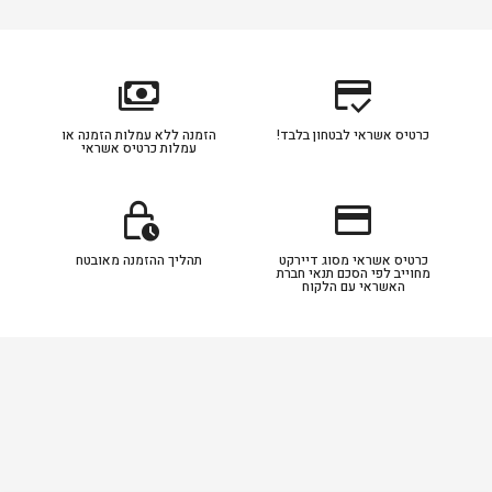
payments
credit_score
כרטיס אשראי לבטחון בלבד!
הזמנה ללא עמלות הזמנה או
עמלות כרטיס אשראי
lock_clock
credit_card
כרטיס אשראי מסוג דיירקט
תהליך ההזמנה מאובטח
מחוייב לפי הסכם תנאי חברת
האשראי עם הלקוח