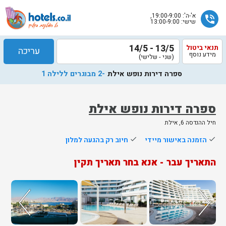
א'-ה': 19:00-9:00,
phone_in_talk
שישי: 13:00-9:00
13/5 - 14/5
תנאי ביטול
עריכה
מידע נוסף
(שני - שלישי)
ספרה דירות נופש אילת
-2 מבוגרים ללילה 1
ספרה דירות נופש אילת
חיל ההנדסה 6, אילת
שלח
done
הזמנה באישור מיידי
done
חיוב רק בהגעה למלון
נציג
התאריך עבר - אנא בחר תאריך תקין
הוטלס
יחזור
אליך
בשעות
הפעילות