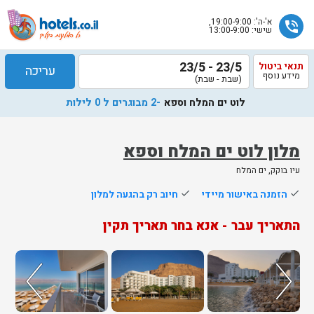
א'-ה': 19:00-9:00,
phone_in_talk
שישי: 13:00-9:00
23/5 - 23/5
תנאי ביטול
עריכה
מידע נוסף
(שבת - שבת)
לוט ים המלח וספא
-2 מבוגרים ל 0 לילות
מלון לוט ים המלח וספא
עיו בוקק, ים המלח
שלח
done
הזמנה באישור מיידי
done
חיוב רק בהגעה למלון
נציג
התאריך עבר - אנא בחר תאריך תקין
הוטלס
יחזור
אליך
בשעות
הפעילות