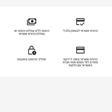
payments
credit_score
כרטיס אשראי לבטחון בלבד!
הזמנה ללא עמלות הזמנה או
עמלות כרטיס אשראי
lock_clock
credit_card
כרטיס אשראי מסוג דיירקט
תהליך ההזמנה מאובטח
מחוייב לפי הסכם תנאי חברת
האשראי עם הלקוח