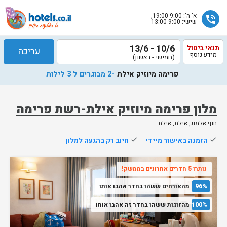
א'-ה': 19:00-9:00,
phone_in_talk
שישי: 13:00-9:00
10/6 - 13/6
תנאי ביטול
עריכה
מידע נוסף
(חמישי - ראשון)
פרימה מיוזיק אילת
-2 מבוגרים ל 3 לילות
מלון פרימה מיוזיק אילת-רשת פרימה
חוף אלמוג, אילת, אילת
שלח
done
הזמנה באישור מיידי
done
חיוב רק בהגעה למלון
נציג
הוטלס
נותרו 5 חדרים אחרונים בממשק!
יחזור
אליך
96%
מהאורחים ששהו בחדר אהבו אותו
בשעות
הפעילות
100%
מהזוגות ששהו בחדר זה אהבו אותו