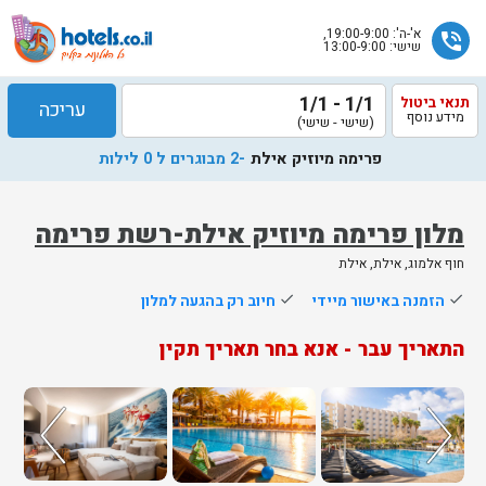
א'-ה': 19:00-9:00,
phone_in_talk
שישי: 13:00-9:00
1/1 - 1/1
תנאי ביטול
עריכה
מידע נוסף
(שישי - שישי)
פרימה מיוזיק אילת
-2 מבוגרים ל 0 לילות
מלון פרימה מיוזיק אילת-רשת פרימה
חוף אלמוג, אילת, אילת
שלח
done
הזמנה באישור מיידי
done
חיוב רק בהגעה למלון
נציג
התאריך עבר - אנא בחר תאריך תקין
הוטלס
יחזור
אליך
בשעות
הפעילות