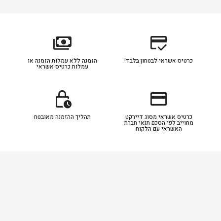
payments
credit_score
כרטיס אשראי לבטחון בלבד!
הזמנה ללא עמלות הזמנה או
עמלות כרטיס אשראי
lock_clock
credit_card
כרטיס אשראי מסוג דיירקט
תהליך ההזמנה מאובטח
מחוייב לפי הסכם תנאי חברת
האשראי עם הלקוח