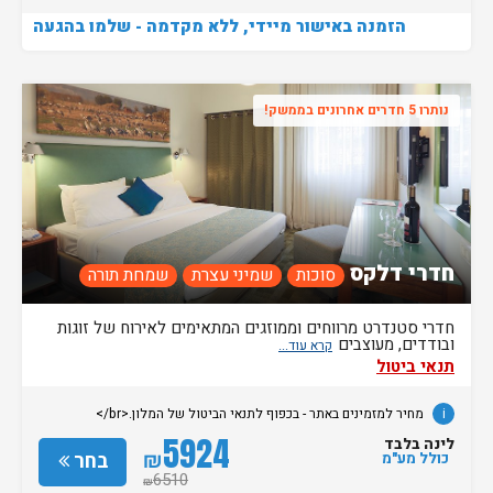
הזמנה באישור מיידי, ללא מקדמה - שלמו בהגעה
נותרו 5 חדרים אחרונים בממשק!
חדרי דלקס
סוכות
שמיני עצרת
שמחת תורה
חדרי סטנדרט מרווחים וממוזגים המתאימים לאירוח של זוגות
ובודדים, מעוצבים
תנאי ביטול
i
מחיר למזמינים באתר - בכפוף לתנאי הביטול של המלון.<br/>
5924
לינה בלבד
₪
בחר
כולל מע"מ
6510
₪