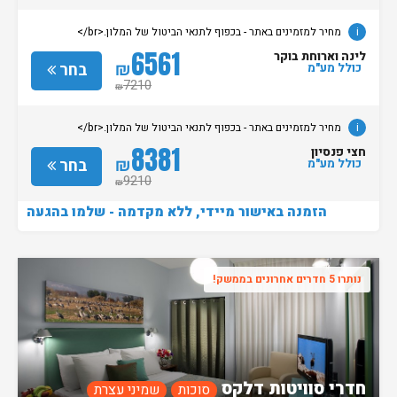
i
מחיר למזמינים באתר - בכפוף לתנאי הביטול של המלון.<br/>
6561
לינה וארוחת בוקר
₪
בחר
כולל מע"מ
7210
₪
i
מחיר למזמינים באתר - בכפוף לתנאי הביטול של המלון.<br/>
8381
חצי פנסיון
₪
בחר
כולל מע"מ
9210
₪
הזמנה באישור מיידי, ללא מקדמה - שלמו בהגעה
נותרו 5 חדרים אחרונים בממשק!
חדרי סוויטות דלקס
סוכות
שמיני עצרת