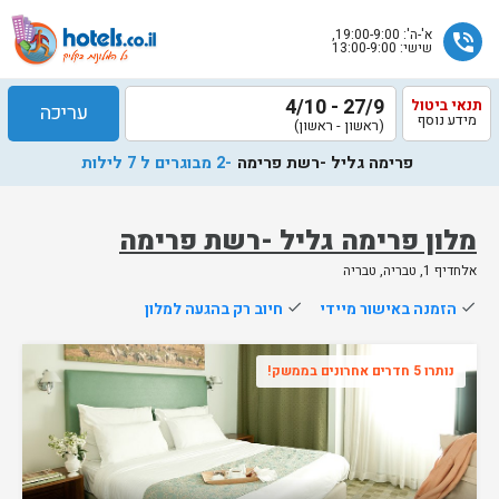
א'-ה': 19:00-9:00,
phone_in_talk
שישי: 13:00-9:00
27/9 - 4/10
תנאי ביטול
עריכה
מידע נוסף
(ראשון - ראשון)
פרימה גליל -רשת פרימה
-2 מבוגרים ל 7 לילות
מלון פרימה גליל -רשת פרימה
אלחדיף 1, טבריה, טבריה
שלח
done
הזמנה באישור מיידי
done
חיוב רק בהגעה למלון
נציג
הוטלס
נותרו 5 חדרים אחרונים בממשק!
יחזור
אליך
בשעות
הפעילות