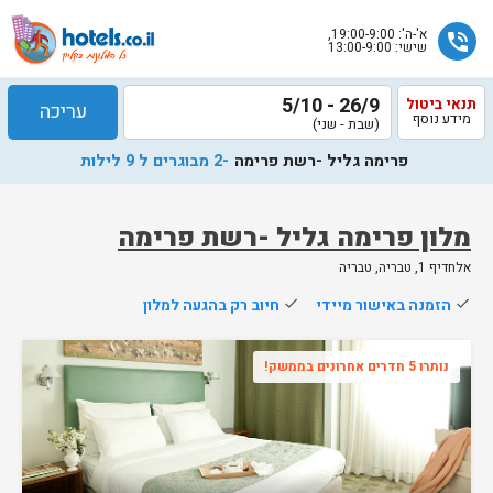
א'-ה': 19:00-9:00,
phone_in_talk
שישי: 13:00-9:00
26/9 - 5/10
תנאי ביטול
עריכה
מידע נוסף
(שבת - שני)
פרימה גליל -רשת פרימה
-2 מבוגרים ל 9 לילות
מלון פרימה גליל -רשת פרימה
אלחדיף 1, טבריה, טבריה
שלח
done
הזמנה באישור מיידי
done
חיוב רק בהגעה למלון
נציג
הוטלס
נותרו 5 חדרים אחרונים בממשק!
יחזור
אליך
בשעות
הפעילות