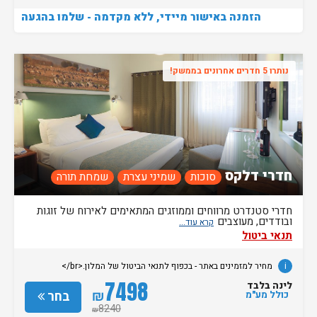
הזמנה באישור מיידי, ללא מקדמה - שלמו בהגעה
נותרו 5 חדרים אחרונים בממשק!
חדרי דלקס
סוכות
שמיני עצרת
שמחת תורה
חדרי סטנדרט מרווחים וממוזגים המתאימים לאירוח של זוגות
ובודדים, מעוצבים
תנאי ביטול
i
מחיר למזמינים באתר - בכפוף לתנאי הביטול של המלון.<br/>
7498
לינה בלבד
₪
בחר
כולל מע"מ
8240
₪