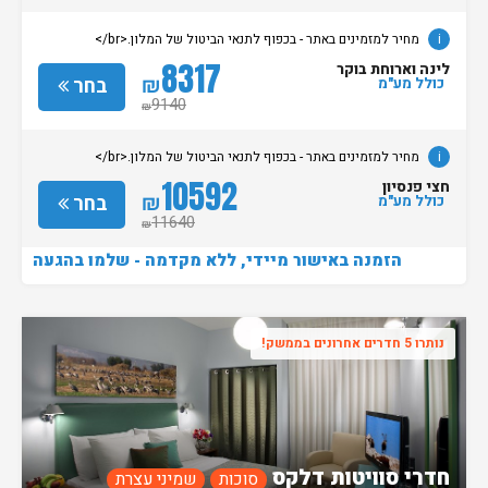
i
מחיר למזמינים באתר - בכפוף לתנאי הביטול של המלון.<br/>
8317
לינה וארוחת בוקר
₪
בחר
כולל מע"מ
9140
₪
i
מחיר למזמינים באתר - בכפוף לתנאי הביטול של המלון.<br/>
10592
חצי פנסיון
₪
בחר
כולל מע"מ
11640
₪
הזמנה באישור מיידי, ללא מקדמה - שלמו בהגעה
נותרו 5 חדרים אחרונים בממשק!
חדרי סוויטות דלקס
סוכות
שמיני עצרת