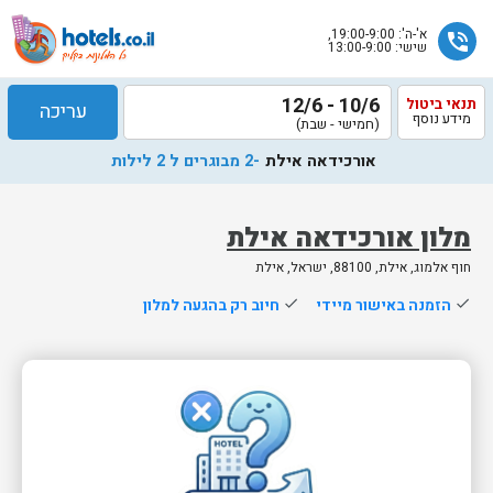
א'-ה': 19:00-9:00,
phone_in_talk
שישי: 13:00-9:00
10/6 - 12/6
תנאי ביטול
עריכה
מידע נוסף
(חמישי - שבת)
אורכידאה אילת
-2 מבוגרים ל 2 לילות
מלון אורכידאה אילת
חוף אלמוג, אילת, 88100, ישראל, אילת
שלח
done
הזמנה באישור מיידי
done
חיוב רק בהגעה למלון
נציג
הוטלס
יחזור
אליך
בשעות
הפעילות