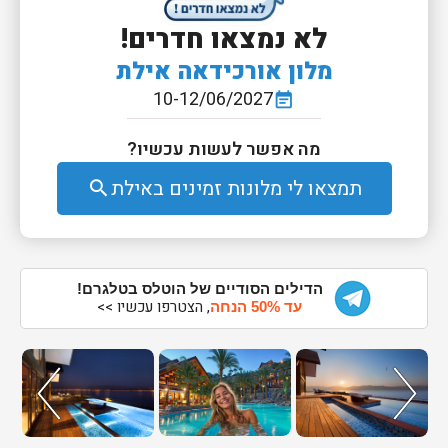
לא נמצאו חדרים!
מלון אורכידאה אילת
10-12/06/2027
event_note
מה אפשר לעשות עכשיו?
תמצאו לי מלונות זמינים באילת
search
הדילים הסודיים של הוטלס בטלגרם!
, הצטרפו עכשיו >>
עד 50% הנחה