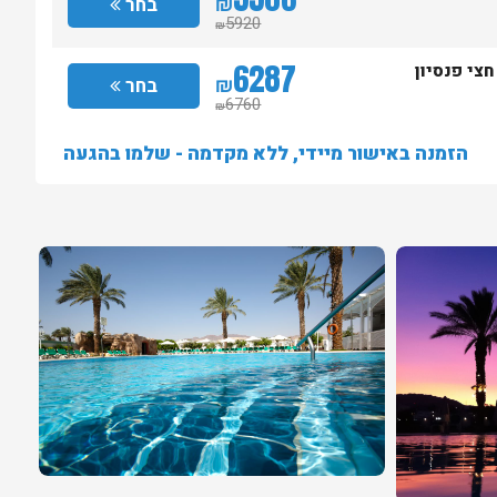
₪
בחר
5920
₪
6287
חצי פנסיון
₪
בחר
6760
₪
הזמנה באישור מיידי, ללא מקדמה - שלמו בהגעה