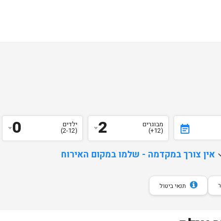
0
2
מבוגרים
ילדים
event_note
(2-12)
(12+)
d
אין צורך במקדמה - שלמו במקום האירוח
תנאי ביטול