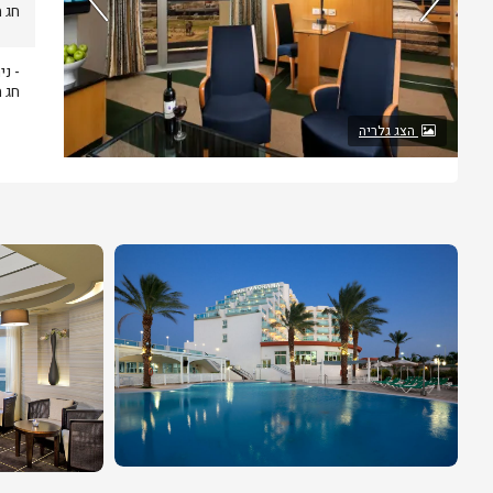
חג 
- ני
חג 
הצג גלריה