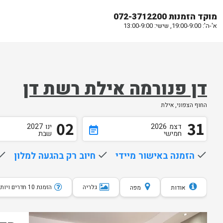
מוקד הזמנות 072-3712200
א'-ה': 19:00-9:00, שישי: 13:00-9:00
דן פנורמה אילת רשת דן
החוף הצפוני, אילת
02
31
דצמ
2026
ינו
2027
event_note
חמישי
שבת
done
הזמנה באישור מיידי
done
חיוב רק בהגעה למלון
one
גלריה
הזמנת 10 חדרים ויותר
אודות
מפה