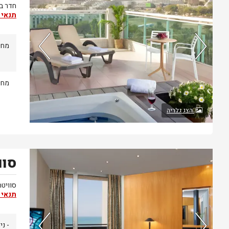
חדר בע
תנאי 
מחיר
92%
מחיר
מהאורחים
ששהו בחדר
הצג גלריה
אהבו אותו
סוו
נותרו 4 חדרים אחרונים בממשק!
סוויטה
תנאי 
- ני